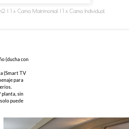
m2
|
1 x Cama Matrimonial
|
1 x Cama Individual
año (ducha con
da (Smart TV
menaje para
erios.
planta, sin
a solo puede