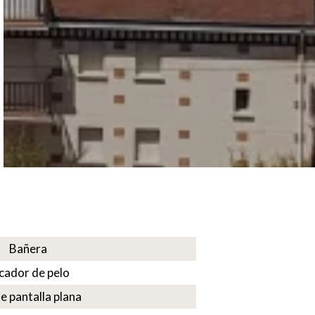
Bañera
cador de pelo
e pantalla plana