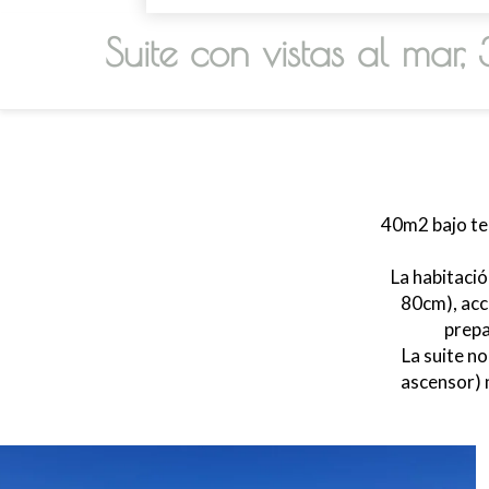
Suite con vistas al mar,
40m2 bajo tec
La habitaci
80cm), acc
prepa
La suite n
ascensor) n