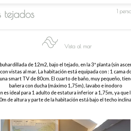
 tejados
1 pers
Vista al mar
uhardillada de 12m2, bajo el tejado, en la 3ª planta (sin asc
con vistas al mar. La habitación está equipada con : 1 cama 
, una smart TV de 80cm. El cuarto de baño, muy pequeño, tie
bañera con ducha (máximo 1,75m), lavabo e inodoro
n es ideal para 1 adulto de estatura inferior a 1,75m, ya que 
0m de altura y parte de la habitación está bajo el techo inclin