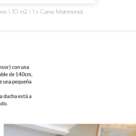
ona
|
10 m2
|
1 x Cama Matrimonial
ensor) con una
doble de 140cm,
ne una pequeña
la ducha está a
ado.