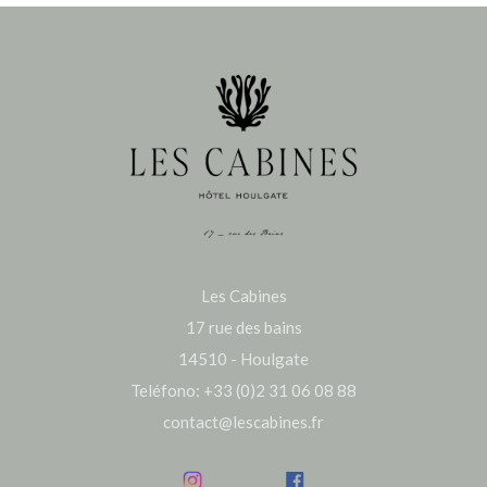
Les Cabines
17 rue des bains
14510 - Houlgate
Teléfono: +33 (0)2 31 06 08 88
contact@lescabines.fr