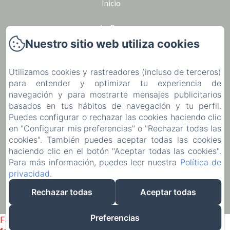
Inicio
Le Bar
Nuestro sitio web utiliza cookies
Seminarios
Utilizamos cookies y rastreadores (incluso de terceros)
Alquiler de bicicletas en Houlgate
para entender y optimizar tu experiencia de
navegación y para mostrarte mensajes publicitarios
La región
basados en tus hábitos de navegación y tu perfil.
Puedes configurar o rechazar las cookies haciendo clic
Ocio
en "Configurar mis preferencias" o "Rechazar todas las
cookies". También puedes aceptar todas las cookies
haciendo clic en el botón "Aceptar todas las cookies".
Póngase en contacto con
Para más información, puedes leer nuestra
Política de
privacidad
.
EN
FR
ES
Rechazar todas
Aceptar todas
Desarrollado con Amenitiz
Preferencias
Failed to load BookingEngine/index: Loading chunk 93