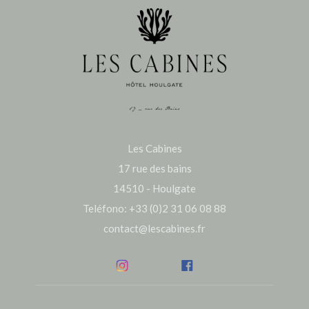
Les Cabines
17 rue des bains
14510 - Houlgate
Teléfono: +33 (0)2 31 06 08 88
contact@lescabines.fr