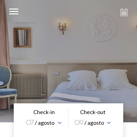
Check-in
Check-out
07
09
/ agosto
/ agosto