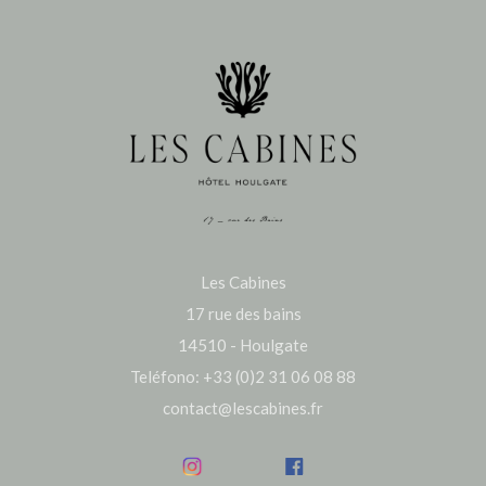
Les Cabines
17 rue des bains
14510 - Houlgate
Teléfono: +33 (0)2 31 06 08 88
contact@lescabines.fr