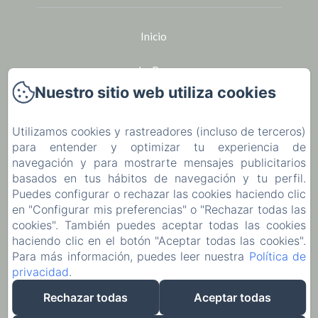
Inicio
Le Bar
Nuestro sitio web utiliza cookies
Seminarios
Utilizamos cookies y rastreadores (incluso de terceros)
Alquiler de bicicletas en Houlgate
para entender y optimizar tu experiencia de
navegación y para mostrarte mensajes publicitarios
La región
basados en tus hábitos de navegación y tu perfil.
Puedes configurar o rechazar las cookies haciendo clic
Ocio
en "Configurar mis preferencias" o "Rechazar todas las
cookies". También puedes aceptar todas las cookies
haciendo clic en el botón "Aceptar todas las cookies".
Póngase en contacto con
Para más información, puedes leer nuestra
Política de
privacidad
.
EN
FR
ES
Rechazar todas
Aceptar todas
Desarrollado con Amenitiz